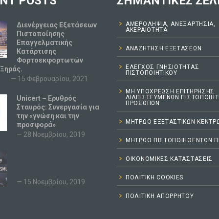
NT POSTS
ΣΗΜΑΝΤΙΚΕΣ ΣΕΛ
ΑΜΕΡΟΛΗΨΊΑ, ΑΝΕΞΑΡΤΗΣΊΑ,
Διενέργειας Εξετάσεων
ΑΚΕΡΑΙΌΤΗΤΑ
Πιστοποίησης
Επαγγελματικής
ΑΝΑΖΉΤΗΣΗ ΕΞΕΤΆΣΕΩΝ
Κατάρτισης
Φορτοεκφορτωτών
ΕΛΕΓΧΟΣ ΓΝΗΣΙΟΤΗΤΑΣ
 Ξηράς.
ΠΙΣΤΟΠΟΙΗΤΙΚΟΥ
15 Φεβρουαρίου, 2021
ΜΗ ΥΠΟΧΡΈΩΣΗ ΕΠΙΤΉΡΗΣΗΣ
ΔΙΑΠΙΣΤΕΥΜΈΝΩΝ ΠΙΣΤΟΠΟΙΗΤ
Unicert – Ερυθρός
ΠΡΟΣΏΠΩΝ
Σταυρός: Συνεργασία για
την «γνώση και την
ΜΗΤΡΏΟ ΕΞΕΤΑΣΤΙΚΏΝ ΚΈΝΤΡ
προσφορά»
28 Νοεμβρίου, 2019
ΜΗΤΡΩΟ ΠΙΣΤΟΠΟΙΗΘΕΝΤΩΝ 
ΟΙΚΟΝΟΜΙΚΈΣ ΚΑΤΑΣΤΆΣΕΙΣ
ΠΟΛΙΤΙΚΉ COOKIES
15 Νοεμβρίου, 2019
ΠΟΛΙΤΙΚΉ ΑΠΟΡΡΉΤΟΥ