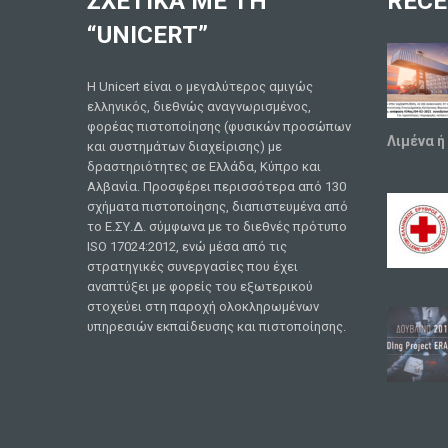
ΣΧΕΤΙΚΑ ΜΕ ΤΗ
RECE
“UNICERT”
Η Unicert είναι ο μεγαλύτερος αμιγώς
ελληνικός, διεθνώς αναγνωρισμένος,
φορέας πιστοποίησης (φυσικών προσώπων
Λιμένα ή
και συστημάτων διαχείρισης) με
δραστηριότητες σε Ελλάδα, Κύπρο και
Αλβανία. Προσφέρει περισσότερα από 130
σχήματα πιστοποίησης, διαπιστευμένα από
το Ε.ΣΥ.Δ. σύμφωνα με το διεθνές πρότυπο
ISO 17024:2012, ενώ μέσα από τις
στρατηγικές συνεργασίες που έχει
αναπτύξει με φορείς του εξωτερικού
στοχεύει στη παροχή ολοκληρωμένων
υπηρεσιών εκπαίδευσης και πιστοποίησης.